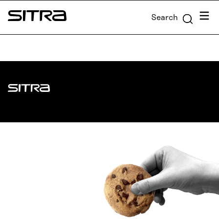
Skip to
Menu
Search
content
Sitra
↓
Sitra
ADDRESS
Itämerenkatu 11-13, PO Box 160,
00181 Helsinki
How to get to Sitra?
BUSINESS ID
0202132-3
TELEPHONE