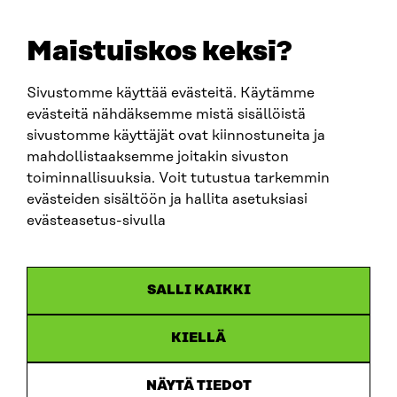
+358 294 618 991
EMAIL
Maistuiskos keksi?
firstname.lastname@sitra.fi
sitra@sitra.fi
Sivustomme käyttää evästeitä. Käytämme
evästeitä nähdäksemme mistä sisällöistä
sivustomme käyttäjät ovat kiinnostuneita ja
SITRA ON SOCIAL MEDIA
mahdollistaaksemme joitakin sivuston
toiminnallisuuksia. Voit tutustua tarkemmin
LinkedIn
evästeiden sisältöön ja hallita asetuksiasi
Instagram
evästeasetus-sivulla
YouTube
SALLI KAIKKI
KIELLÄ
Data protection
Cookie settings
NÄYTÄ TIEDOT
Reporting channel