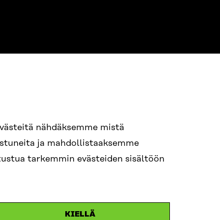
NE
94 618 991
evästeitä nähdäksemme mistä
nostuneita ja mahdollistaaksemme
tutustua tarkemmin evästeiden sisältöön
ame.lastname@sitra.fi
itra.fi
KIELLÄ