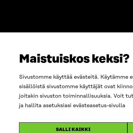
Maistuiskos keksi?
ADDRESS
TELEPHO
Itämerenkatu 11-13, PO Box
+358 2
Sivustomme käyttää evästeitä. Käytämme 
160,
sisällöistä sivustomme käyttäjät ovat kiin
00181 Helsinki
EMAIL
joitakin sivuston toiminnallisuuksia. Voit 
How to get to Sitra?
firstn
BUSINESS ID
ja hallita asetuksiasi evästeasetus-sivulla
0202132-3
sitra@s
SALLI KAIKKI