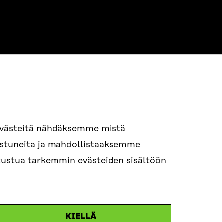
NE
94 618 991
evästeitä nähdäksemme mistä
nostuneita ja mahdollistaaksemme
tutustua tarkemmin evästeiden sisältöön
ame.lastname@sitra.fi
itra.fi
KIELLÄ