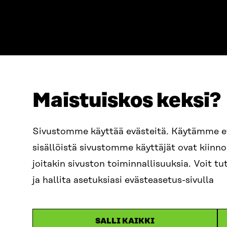
Maistuiskos keksi?
ADDRESS
TELEPHO
Itämerenkatu 11-13, PO Box
+358 2
Sivustomme käyttää evästeitä. Käytämme 
160,
sisällöistä sivustomme käyttäjät ovat kiin
00181 Helsinki
EMAIL
joitakin sivuston toiminnallisuuksia. Voit 
How to get to Sitra?
firstn
BUSINESS ID
ja hallita asetuksiasi evästeasetus-sivulla
0202132-3
sitra@s
SALLI KAIKKI