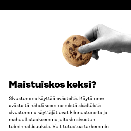
ADDRESS
Itämerenkatu 11-13, PO Box 160,
00181 Helsinki
How to get to Sitra?
BUSINESS ID
0202132-3
TELEPHONE
+358 294 618 991
EMAIL
Maistuiskos keksi?
firstname.lastname@sitra.fi
sitra@sitra.fi
Sivustomme käyttää evästeitä. Käytämme
evästeitä nähdäksemme mistä sisällöistä
sivustomme käyttäjät ovat kiinnostuneita ja
SITRA ON SOCIAL MEDIA
mahdollistaaksemme joitakin sivuston
toiminnallisuuksia. Voit tutustua tarkemmin