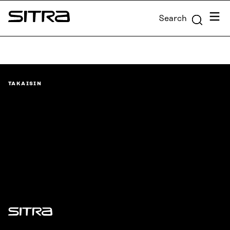
Skip to
Menu
Search
content
Sitra
↓
TAKAISIN
Sitra