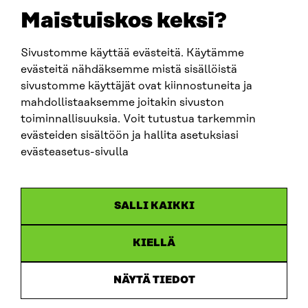
EMAIL
Maistuiskos keksi?
firstname.lastname@sitra.fi
sitra@sitra.fi
Sivustomme käyttää evästeitä. Käytämme
evästeitä nähdäksemme mistä sisällöistä
sivustomme käyttäjät ovat kiinnostuneita ja
SITRA ON SOCIAL MEDIA
mahdollistaaksemme joitakin sivuston
toiminnallisuuksia. Voit tutustua tarkemmin
LinkedIn
evästeiden sisältöön ja hallita asetuksiasi
Instagram
evästeasetus-sivulla
YouTube
SALLI KAIKKI
KIELLÄ
Data protection
Cookie settings
NÄYTÄ TIEDOT
Reporting channel
Accessibility statement