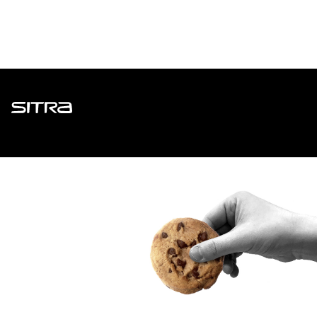
Sitra
ADDRESS
Itämerenkatu 11-13, PO Box 160,
00181 Helsinki
How to get to Sitra?
BUSINESS ID
0202132-3
TELEPHONE
+358 294 618 991