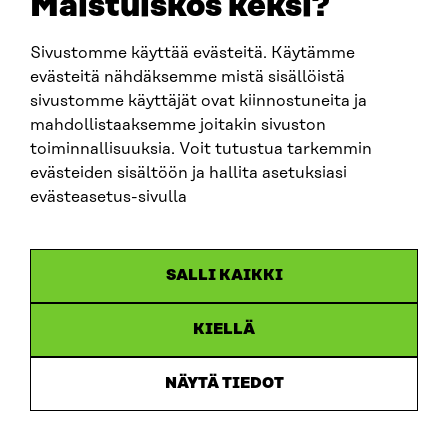
Maistuiskos keksi?
firstname.lastname@sitra.fi
sitra@sitra.fi
Sivustomme käyttää evästeitä. Käytämme
evästeitä nähdäksemme mistä sisällöistä
sivustomme käyttäjät ovat kiinnostuneita ja
SITRA ON SOCIAL MEDIA
mahdollistaaksemme joitakin sivuston
toiminnallisuuksia. Voit tutustua tarkemmin
LinkedIn
evästeiden sisältöön ja hallita asetuksiasi
Instagram
evästeasetus-sivulla
YouTube
SALLI KAIKKI
KIELLÄ
Data protection
Cookie settings
NÄYTÄ TIEDOT
Reporting channel
Accessibility statement
Sitra’s Digital Communication and Web Services