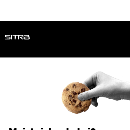
Sitra
ADDRESS
Itämerenkatu 11-13, PO Box 160,
00181 Helsinki
How to get to Sitra?
BUSINESS ID
0202132-3
TELEPHONE
+358 294 618 991
EMAIL