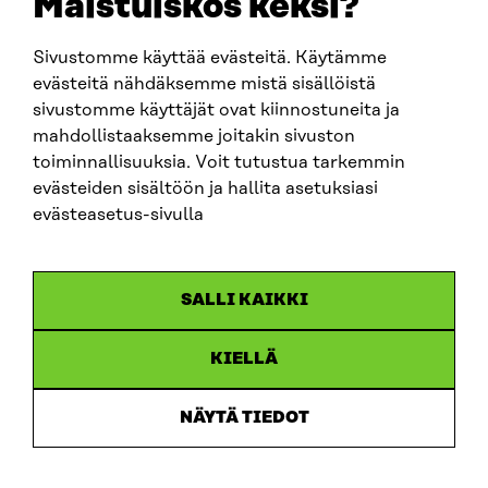
Maistuiskos keksi?
firstname.lastname@sitra.fi
sitra@sitra.fi
Sivustomme käyttää evästeitä. Käytämme
evästeitä nähdäksemme mistä sisällöistä
sivustomme käyttäjät ovat kiinnostuneita ja
SITRA ON SOCIAL MEDIA
mahdollistaaksemme joitakin sivuston
toiminnallisuuksia. Voit tutustua tarkemmin
LinkedIn
evästeiden sisältöön ja hallita asetuksiasi
Instagram
evästeasetus-sivulla
YouTube
SALLI KAIKKI
KIELLÄ
Data protection
Cookie settings
NÄYTÄ TIEDOT
Reporting channel
Accessibility statement
Sitra’s Digital Communication and Web Services