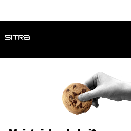
Sitra
ADDRESS
Itämerenkatu 11-13, PO Box 160,
00181 Helsinki
How to get to Sitra?
BUSINESS ID
0202132-3
TELEPHONE
+358 294 618 991
EMAIL