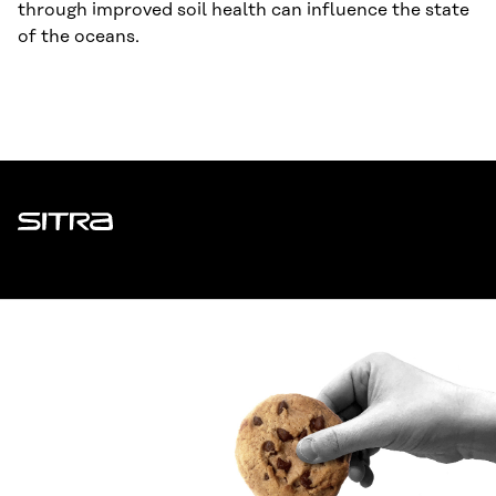
through improved soil health can influence the state
of the oceans.
Sitra
ADDRESS
Itämerenkatu 11-13, PO Box 160,
00181 Helsinki
How to get to Sitra?
BUSINESS ID
0202132-3