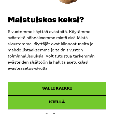
TELEPHONE
+358 294 618 991
EMAIL
Maistuiskos keksi?
firstname.lastname@sitra.fi
sitra@sitra.fi
Sivustomme käyttää evästeitä. Käytämme
evästeitä nähdäksemme mistä sisällöistä
sivustomme käyttäjät ovat kiinnostuneita ja
SITRA ON SOCIAL MEDIA
mahdollistaaksemme joitakin sivuston
toiminnallisuuksia. Voit tutustua tarkemmin
LinkedIn
evästeiden sisältöön ja hallita asetuksiasi
Instagram
evästeasetus-sivulla
YouTube
SALLI KAIKKI
KIELLÄ
Data protection
Cookie settings