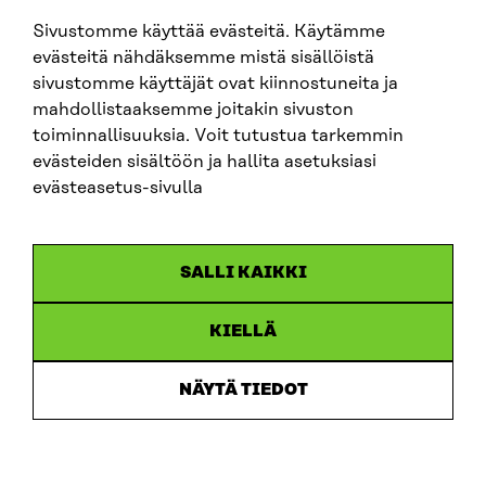
sitra@sitra.fi
Sivustomme käyttää evästeitä. Käytämme
evästeitä nähdäksemme mistä sisällöistä
sivustomme käyttäjät ovat kiinnostuneita ja
SITRA ON SOCIAL MEDIA
mahdollistaaksemme joitakin sivuston
toiminnallisuuksia. Voit tutustua tarkemmin
LinkedIn
evästeiden sisältöön ja hallita asetuksiasi
Instagram
evästeasetus-sivulla
YouTube
SALLI KAIKKI
KIELLÄ
Data protection
Cookie settings
NÄYTÄ TIEDOT
Reporting channel
Accessibility statement
Sitra’s Digital Communication and Web Services