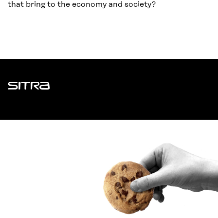
that bring to the economy and society?
Sitra
ADDRESS
Itämerenkatu 11-13, PO Box 160,
00181 Helsinki
How to get to Sitra?
BUSINESS ID
0202132-3
TELEPHONE