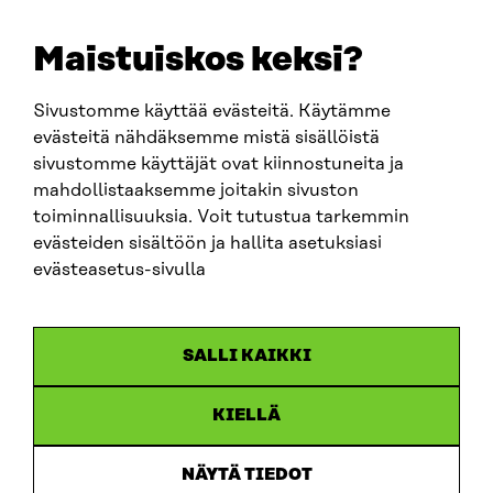
+358 294 618 991
EMAIL
Maistuiskos keksi?
firstname.lastname@sitra.fi
sitra@sitra.fi
Sivustomme käyttää evästeitä. Käytämme
evästeitä nähdäksemme mistä sisällöistä
sivustomme käyttäjät ovat kiinnostuneita ja
SITRA ON SOCIAL MEDIA
mahdollistaaksemme joitakin sivuston
toiminnallisuuksia. Voit tutustua tarkemmin
LinkedIn
evästeiden sisältöön ja hallita asetuksiasi
Instagram
evästeasetus-sivulla
YouTube
SALLI KAIKKI
KIELLÄ
Data protection
Cookie settings
NÄYTÄ TIEDOT
Reporting channel