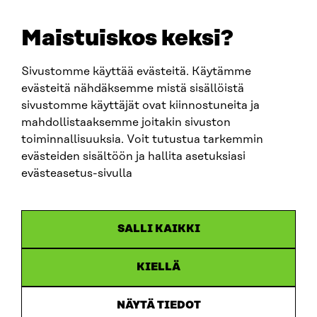
+358 294 618 991
EMAIL
Maistuiskos keksi?
firstname.lastname@sitra.fi
sitra@sitra.fi
Sivustomme käyttää evästeitä. Käytämme
evästeitä nähdäksemme mistä sisällöistä
sivustomme käyttäjät ovat kiinnostuneita ja
SITRA ON SOCIAL MEDIA
mahdollistaaksemme joitakin sivuston
toiminnallisuuksia. Voit tutustua tarkemmin
LinkedIn
evästeiden sisältöön ja hallita asetuksiasi
Instagram
evästeasetus-sivulla
YouTube
SALLI KAIKKI
KIELLÄ
Data protection
Cookie settings
NÄYTÄ TIEDOT
Reporting channel