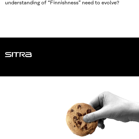
understanding of “Finnishness” need to evolve?
Sitra
ADDRESS
Itämerenkatu 11-13, PO Box 160,
00181 Helsinki
How to get to Sitra?
BUSINESS ID
0202132-3
TELEPHONE