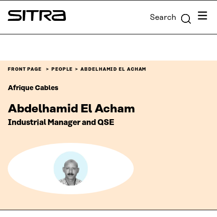
Skip to
Menu
Search
content
Sitra
↓
FRONT PAGE
PEOPLE
ABDELHAMID EL ACHAM
Afrique Cables
Abdelhamid El Acham
Industrial Manager and QSE