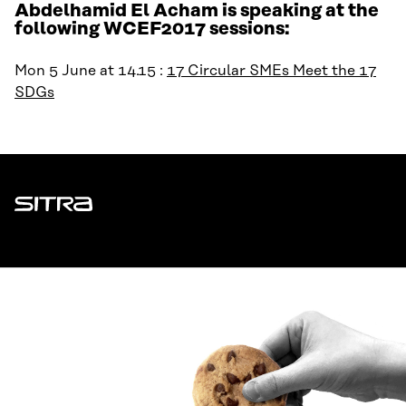
Abdelhamid El Acham is speaking at the
following WCEF2017 sessions:
Mon 5 June at 14.15 :
17 Circular SMEs Meet the 17
SDGs
Sitra
ADDRESS
Itämerenkatu 11-13, PO Box 160,
00181 Helsinki
How to get to Sitra?
BUSINESS ID
0202132-3