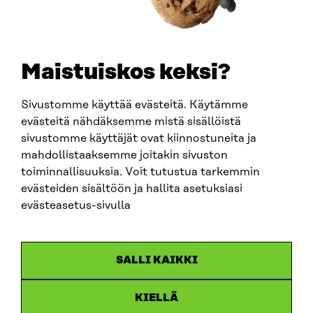
TELEPHONE
+358 294 618 991
EMAIL
Maistuiskos keksi?
firstname.lastname@sitra.fi
sitra@sitra.fi
Sivustomme käyttää evästeitä. Käytämme
evästeitä nähdäksemme mistä sisällöistä
sivustomme käyttäjät ovat kiinnostuneita ja
SITRA ON SOCIAL MEDIA
mahdollistaaksemme joitakin sivuston
toiminnallisuuksia. Voit tutustua tarkemmin
LinkedIn
evästeiden sisältöön ja hallita asetuksiasi
Instagram
evästeasetus-sivulla
YouTube
SALLI KAIKKI
KIELLÄ
Data protection