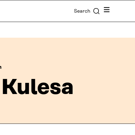
Menu
Search
h
 Kulesa