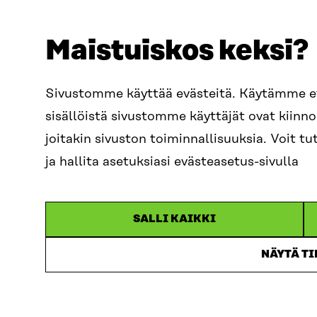
Maistuiskos keksi?
ADDRESS
TELEPHO
Itämerenkatu 11-13, PO Box
+358 2
Sivustomme käyttää evästeitä. Käytämme 
160,
sisällöistä sivustomme käyttäjät ovat kiin
00181 Helsinki
EMAIL
joitakin sivuston toiminnallisuuksia. Voit 
How to get to Sitra?
firstn
BUSINESS ID
ja hallita asetuksiasi evästeasetus-sivulla
0202132-3
sitra@s
SALLI KAIKKI
NÄYTÄ T
Da