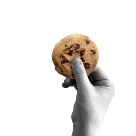
SITRA ON SOCIAL MEDIA
LinkedIn
Instagram
YouTube
ement
Sitra’s Digital Communication and Web Services