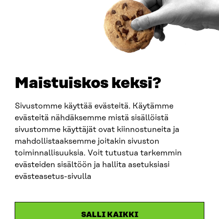
How to get to Sitra?
BUSINESS ID
0202132-3
TELEPHONE
+358 294 618 991
EMAIL
Maistuiskos keksi?
firstname.lastname@sitra.fi
sitra@sitra.fi
Sivustomme käyttää evästeitä. Käytämme
evästeitä nähdäksemme mistä sisällöistä
sivustomme käyttäjät ovat kiinnostuneita ja
SITRA ON SOCIAL MEDIA
mahdollistaaksemme joitakin sivuston
toiminnallisuuksia. Voit tutustua tarkemmin
LinkedIn
evästeiden sisältöön ja hallita asetuksiasi
Instagram
evästeasetus-sivulla
YouTube
SALLI KAIKKI