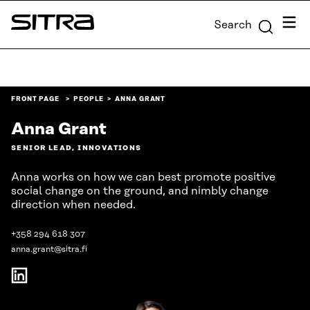
Skip to
Menu
Search
content
Sitra
↓
FRONT PAGE
PEOPLE
ANNA GRANT
Anna Grant
SENIOR LEAD, INNOVATIONS
Anna works on how we can best promote positive
social change on the ground, and nimbly change
direction when needed.
+358 294 618 307
anna.grant@sitra.fi