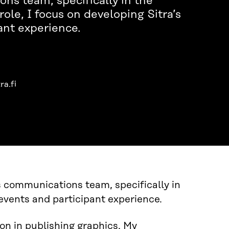
ons team, specifically in the
ole, I focus on developing Sitra’s
ant experience.
a.fi
’s communications team, specifically in
 events and participant experience.
ion in publishing graphics. My