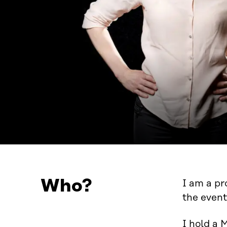
Who?
I am a pr
the event
I hold a 