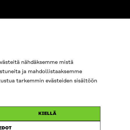
NE
94 618 991
evästeitä nähdäksemme mistä
nostuneita ja mahdollistaaksemme
tutustua tarkemmin evästeiden sisältöön
ame.lastname@sitra.fi
itra.fi
KIELLÄ
IEDOT