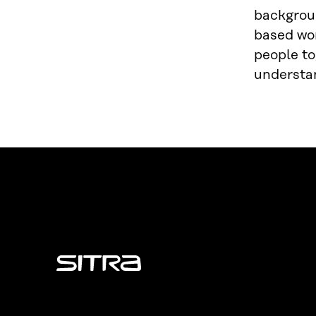
backgrou
based wor
people to
understan
Sitra