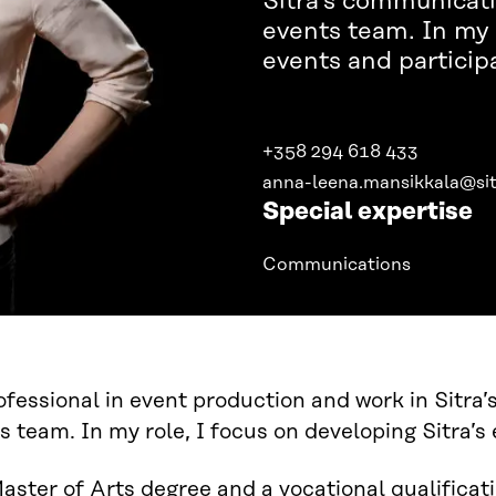
Sitra’s communicati
events team. In my r
events and particip
+358 294 618 433
anna-leena.mansikkala@sitr
Special expertise
Communications
ofessional in event production and work in Sitra
s team. In my role, I focus on developing Sitra’s
Master of Arts degree and a vocational qualificat