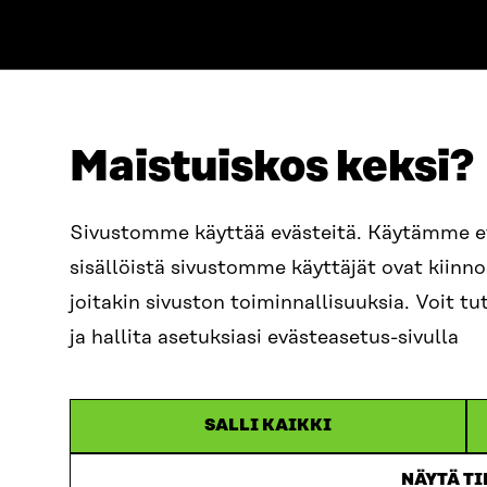
Maistuiskos keksi?
ADDRESS
TELEPHO
Itämerenkatu 11-13, PO Box
+358 2
Sivustomme käyttää evästeitä. Käytämme 
160,
sisällöistä sivustomme käyttäjät ovat kiin
00181 Helsinki
EMAIL
joitakin sivuston toiminnallisuuksia. Voit 
How to get to Sitra?
firstn
BUSINESS ID
ja hallita asetuksiasi evästeasetus-sivulla
0202132-3
sitra@s
SALLI KAIKKI
NÄYTÄ T