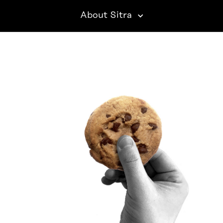
About Sitra
SITRA ON SOCIAL MEDIA
LinkedIn
Instagram
YouTube