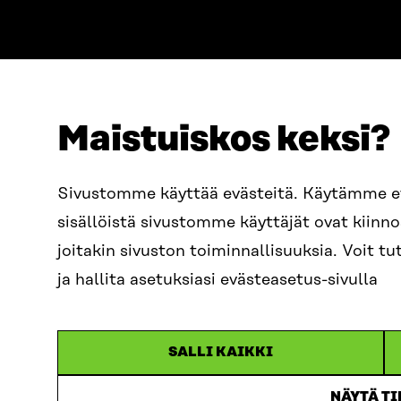
Maistuiskos keksi?
ADDRESS
TELEPHO
Itämerenkatu 11-13, PO Box
+358 2
Sivustomme käyttää evästeitä. Käytämme 
160,
sisällöistä sivustomme käyttäjät ovat kiin
00181 Helsinki
EMAIL
joitakin sivuston toiminnallisuuksia. Voit 
How to get to Sitra?
firstn
BUSINESS ID
ja hallita asetuksiasi evästeasetus-sivulla
0202132-3
sitra@s
SALLI KAIKKI
NÄYTÄ T