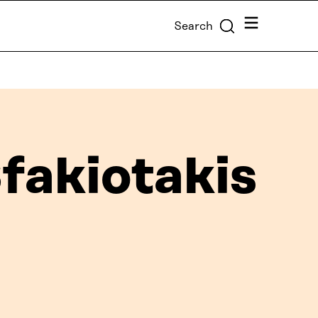
Menu
Search
fakiotakis