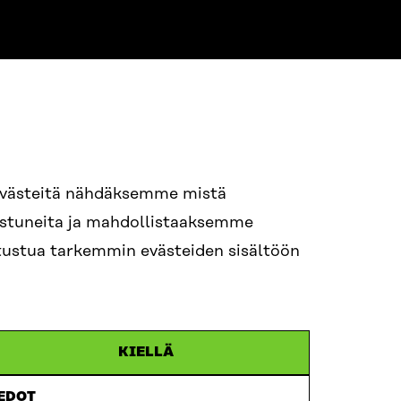
NE
94 618 991
evästeitä nähdäksemme mistä
nostuneita ja mahdollistaaksemme
tutustua tarkemmin evästeiden sisältöön
ame.lastname@sitra.fi
itra.fi
KIELLÄ
IEDOT