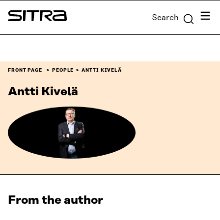
Skip to
Menu
Search
content
Sitra
↓
FRONT PAGE
PEOPLE
ANTTI KIVELÄ
Antti Kivelä
From the author