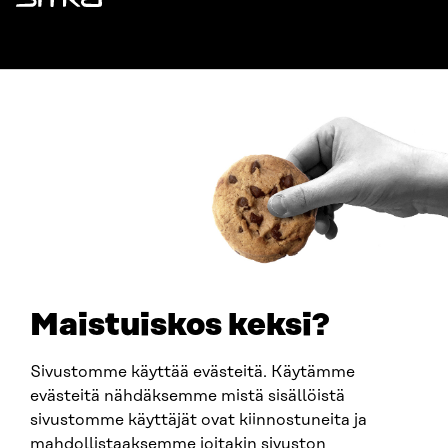
Sitra
ADDRESS
Itämerenkatu 11-13, PO Box 160,
00181 Helsinki
How to get to Sitra?
BUSINESS ID
0202132-3
TELEPHONE
+358 294 618 991
EMAIL
Maistuiskos keksi?
firstname.lastname@sitra.fi
sitra@sitra.fi
Sivustomme käyttää evästeitä. Käytämme
evästeitä nähdäksemme mistä sisällöistä
sivustomme käyttäjät ovat kiinnostuneita ja
SITRA ON SOCIAL MEDIA
mahdollistaaksemme joitakin sivuston