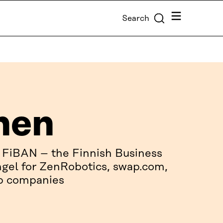
Menu
Search
nen
 FiBAN – the Finnish Business
gel for ZenRobotics, swap.com,
up companies