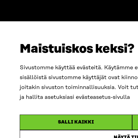
Maistuiskos keksi?
ADDRESS
TELEPHO
Itämerenkatu 11-13, PO Box
+358 2
Sivustomme käyttää evästeitä. Käytämme 
160,
sisällöistä sivustomme käyttäjät ovat kiin
00181 Helsinki
EMAIL
joitakin sivuston toiminnallisuuksia. Voit 
How to get to Sitra?
firstn
BUSINESS ID
ja hallita asetuksiasi evästeasetus-sivulla
0202132-3
sitra@s
SALLI KAIKKI
NÄYTÄ T