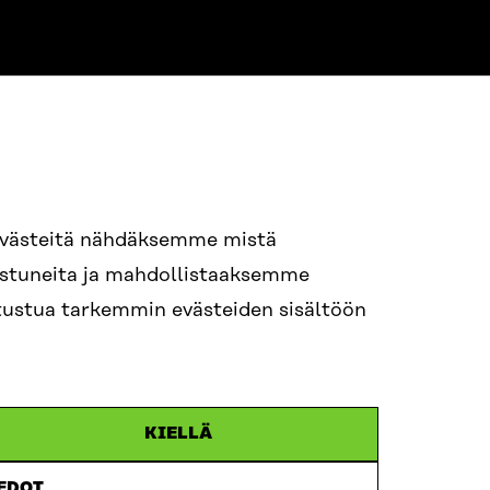
NE
94 618 991
evästeitä nähdäksemme mistä
nostuneita ja mahdollistaaksemme
tutustua tarkemmin evästeiden sisältöön
ame.lastname@sitra.fi
itra.fi
KIELLÄ
IEDOT