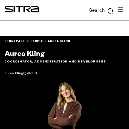
Skip to
Menu
Search
content
Sitra
↓
FRONT PAGE
PEOPLE
AUREA KLING
Aurea Kling
COORDINATOR, ADMINISTRATION AND DEVELOPMENT
aurea.kling@sitra.fi