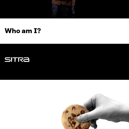
Who am I?
Sitra
ADDRESS
Itämerenkatu 11-13, PO Box 160,
00181 Helsinki
How to get to Sitra?
BUSINESS ID
0202132-3