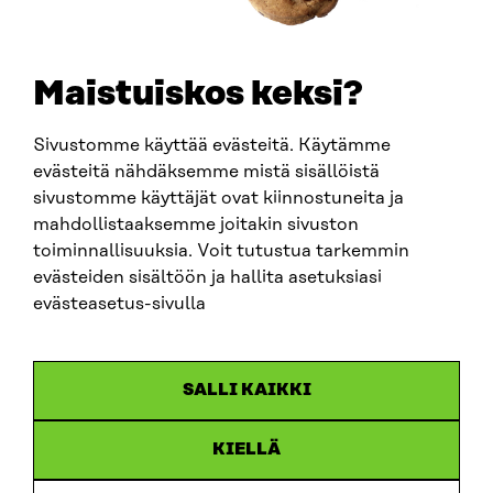
TELEPHONE
+358 294 618 991
EMAIL
Maistuiskos keksi?
firstname.lastname@sitra.fi
sitra@sitra.fi
Sivustomme käyttää evästeitä. Käytämme
evästeitä nähdäksemme mistä sisällöistä
sivustomme käyttäjät ovat kiinnostuneita ja
SITRA ON SOCIAL MEDIA
mahdollistaaksemme joitakin sivuston
toiminnallisuuksia. Voit tutustua tarkemmin
LinkedIn
evästeiden sisältöön ja hallita asetuksiasi
Instagram
evästeasetus-sivulla
YouTube
SALLI KAIKKI
KIELLÄ
Data protection
Cookie settings