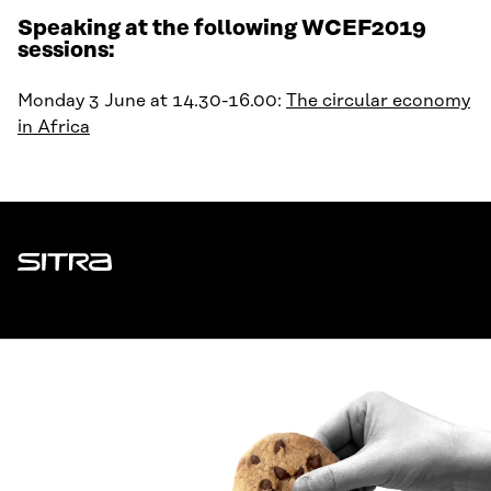
Speaking at the following WCEF2019
sessions:
Monday 3 June at 14.30-16.00:
The circular economy
in Africa
Sitra
ADDRESS
Itämerenkatu 11-13, PO Box 160,
00181 Helsinki
How to get to Sitra?
BUSINESS ID