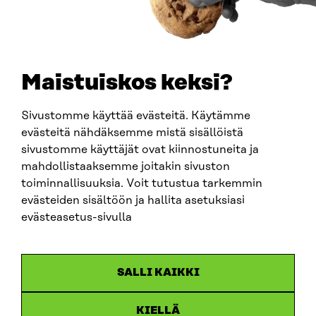
0202132-3
TELEPHONE
+358 294 618 991
EMAIL
Maistuiskos keksi?
firstname.lastname@sitra.fi
sitra@sitra.fi
Sivustomme käyttää evästeitä. Käytämme
evästeitä nähdäksemme mistä sisällöistä
sivustomme käyttäjät ovat kiinnostuneita ja
SITRA ON SOCIAL MEDIA
mahdollistaaksemme joitakin sivuston
toiminnallisuuksia. Voit tutustua tarkemmin
LinkedIn
evästeiden sisältöön ja hallita asetuksiasi
Instagram
evästeasetus-sivulla
YouTube
SALLI KAIKKI
KIELLÄ