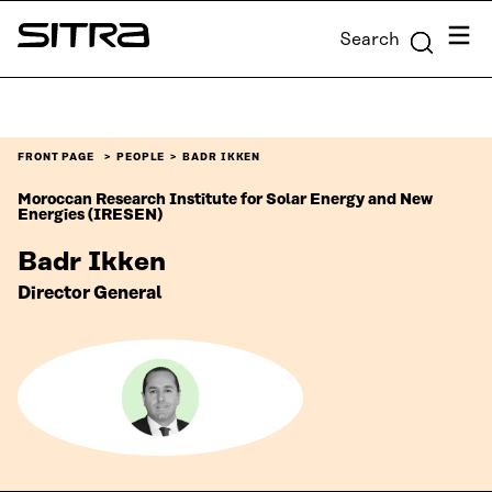
Skip to
Menu
Search
content
Sitra
↓
FRONT PAGE
PEOPLE
BADR IKKEN
Moroccan Research Institute for Solar Energy and New
Energies (IRESEN)
Badr Ikken
Director General