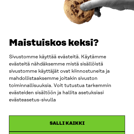
BUSINESS ID
0202132-3
TELEPHONE
+358 294 618 991
EMAIL
Maistuiskos keksi?
firstname.lastname@sitra.fi
sitra@sitra.fi
Sivustomme käyttää evästeitä. Käytämme
evästeitä nähdäksemme mistä sisällöistä
sivustomme käyttäjät ovat kiinnostuneita ja
SITRA ON SOCIAL MEDIA
mahdollistaaksemme joitakin sivuston
toiminnallisuuksia. Voit tutustua tarkemmin
LinkedIn
evästeiden sisältöön ja hallita asetuksiasi
Instagram
evästeasetus-sivulla
YouTube
SALLI KAIKKI