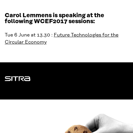
Carol Lemmens is speaking at the
following WCEF2017 sessions:
Tue 6 June at 13.30 :
Future Technologies for the
Circular Economy
Sitra
ADDRESS
Itämerenkatu 11-13, PO Box 160,
00181 Helsinki
How to get to Sitra?