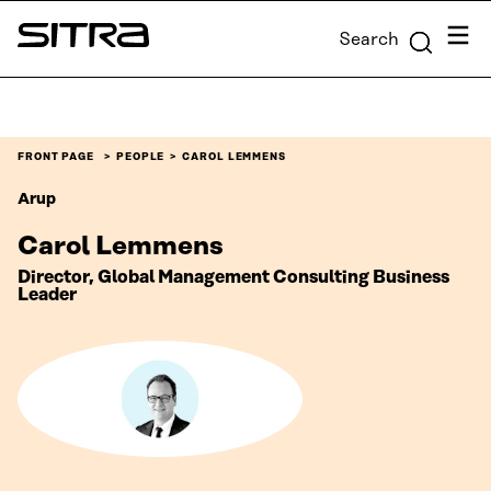
Skip to
Menu
Search
content
Sitra
↓
FRONT PAGE
PEOPLE
CAROL LEMMENS
Arup
Carol Lemmens
Director, Global Management Consulting Business
Leader