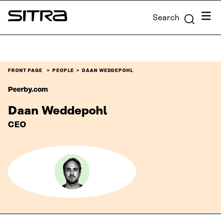
Skip to
Menu
Search
content
Sitra
↓
FRONT PAGE
PEOPLE
DAAN WEDDEPOHL
Peerby.com
Daan Weddepohl
CEO