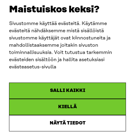
EMAIL
Maistuiskos keksi?
firstname.lastname@sitra.fi
sitra@sitra.fi
Sivustomme käyttää evästeitä. Käytämme
evästeitä nähdäksemme mistä sisällöistä
sivustomme käyttäjät ovat kiinnostuneita ja
SITRA ON SOCIAL MEDIA
mahdollistaaksemme joitakin sivuston
toiminnallisuuksia. Voit tutustua tarkemmin
LinkedIn
evästeiden sisältöön ja hallita asetuksiasi
Instagram
evästeasetus-sivulla
YouTube
SALLI KAIKKI
KIELLÄ
Data protection
Cookie settings
NÄYTÄ TIEDOT
Reporting channel
Accessibility statement