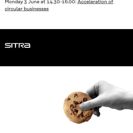
Monday 3 June at 14.30-16.00:
Acceleration of
circular businesses
Sitra
ADDRESS
Itämerenkatu 11-13, PO Box 160,
00181 Helsinki
How to get to Sitra?
BUSINESS ID
0202132-3
TELEPHONE
+358 294 618 991