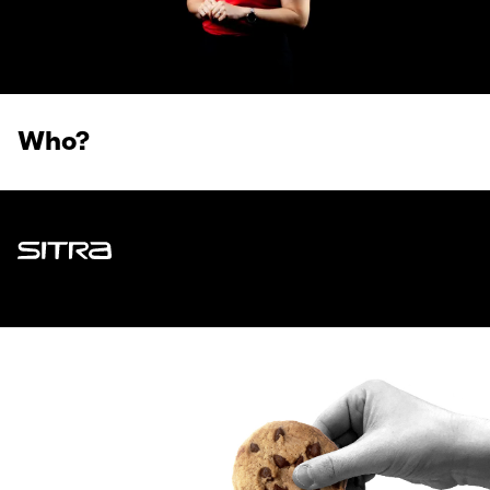
Who?
Sitra
ADDRESS
Itämerenkatu 11-13, PO Box 160,
00181 Helsinki
How to get to Sitra?
BUSINESS ID
0202132-3