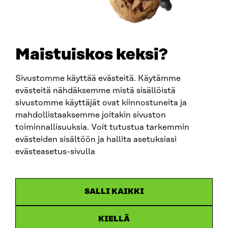
TELEPHONE
+358 294 618 991
EMAIL
Maistuiskos keksi?
firstname.lastname@sitra.fi
sitra@sitra.fi
Sivustomme käyttää evästeitä. Käytämme
evästeitä nähdäksemme mistä sisällöistä
sivustomme käyttäjät ovat kiinnostuneita ja
SITRA ON SOCIAL MEDIA
mahdollistaaksemme joitakin sivuston
toiminnallisuuksia. Voit tutustua tarkemmin
LinkedIn
evästeiden sisältöön ja hallita asetuksiasi
Instagram
evästeasetus-sivulla
YouTube
SALLI KAIKKI
KIELLÄ
Data protection