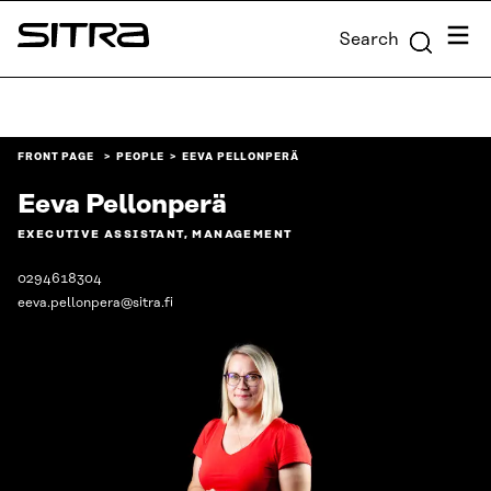
Skip to
Menu
Search
content
Sitra
↓
FRONT PAGE
PEOPLE
EEVA PELLONPERÄ
Eeva Pellonperä
EXECUTIVE ASSISTANT, MANAGEMENT
0294618304
eeva.pellonpera@sitra.fi