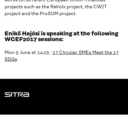
works on different European Union -financed
projects such as the ReVolv project, the CWIT
project and the ProSUM project.
Enikő Hajósi is speaking at the following
WCEF2017 sessions:
Mon 5 June at 14.15 :
17 Circular SMEs Meet the 17
SDGs
Sitra
ADDRESS