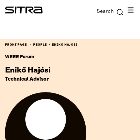
Skip to
Menu
Search
content
Sitra
↓
FRONT PAGE
PEOPLE
ENIKŐ HAJÓSI
WEEE Forum
Enikő Hajósi
Technical Advisor