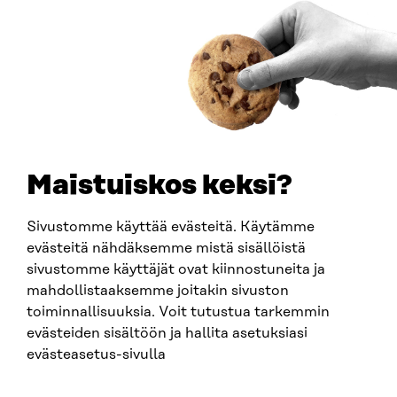
Itämerenkatu 11-13, PO Box 160,
00181 Helsinki
How to get to Sitra?
BUSINESS ID
0202132-3
TELEPHONE
+358 294 618 991
EMAIL
Maistuiskos keksi?
firstname.lastname@sitra.fi
sitra@sitra.fi
Sivustomme käyttää evästeitä. Käytämme
evästeitä nähdäksemme mistä sisällöistä
sivustomme käyttäjät ovat kiinnostuneita ja
SITRA ON SOCIAL MEDIA
mahdollistaaksemme joitakin sivuston
toiminnallisuuksia. Voit tutustua tarkemmin
LinkedIn
evästeiden sisältöön ja hallita asetuksiasi
Instagram
evästeasetus-sivulla
YouTube