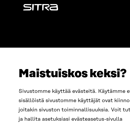
Sitra
Maistuiskos keksi?
ADDRESS
TELEPHO
Itämerenkatu 11-13, PO Box
+358 2
Sivustomme käyttää evästeitä. Käytämme 
160,
sisällöistä sivustomme käyttäjät ovat kiin
00181 Helsinki
EMAIL
joitakin sivuston toiminnallisuuksia. Voit 
How to get to Sitra?
firstn
BUSINESS ID
ja hallita asetuksiasi evästeasetus-sivulla
0202132-3
sitra@s