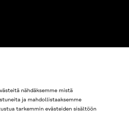
NE
94 618 991
evästeitä nähdäksemme mistä
nostuneita ja mahdollistaaksemme
tutustua tarkemmin evästeiden sisältöön
ame.lastname@sitra.fi
itra.fi