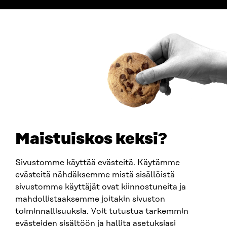
ADDRESS
Itämerenkatu 11-13, PO Box 160,
00181 Helsinki
How to get to Sitra?
BUSINESS ID
0202132-3
TELEPHONE
+358 294 618 991
EMAIL
Maistuiskos keksi?
firstname.lastname@sitra.fi
sitra@sitra.fi
Sivustomme käyttää evästeitä. Käytämme
evästeitä nähdäksemme mistä sisällöistä
sivustomme käyttäjät ovat kiinnostuneita ja
SITRA ON SOCIAL MEDIA
mahdollistaaksemme joitakin sivuston
toiminnallisuuksia. Voit tutustua tarkemmin
LinkedIn
evästeiden sisältöön ja hallita asetuksiasi