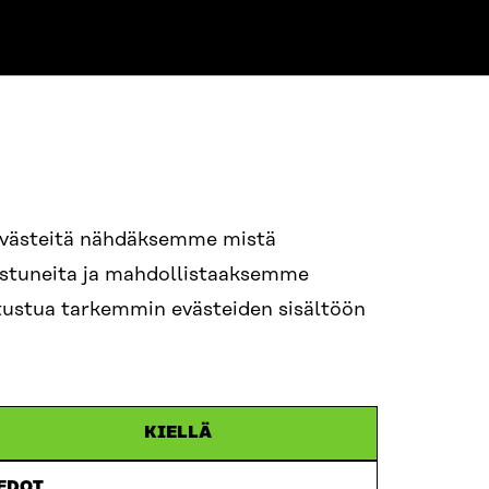
NE
94 618 991
evästeitä nähdäksemme mistä
nostuneita ja mahdollistaaksemme
tutustua tarkemmin evästeiden sisältöön
ame.lastname@sitra.fi
itra.fi
KIELLÄ
IEDOT