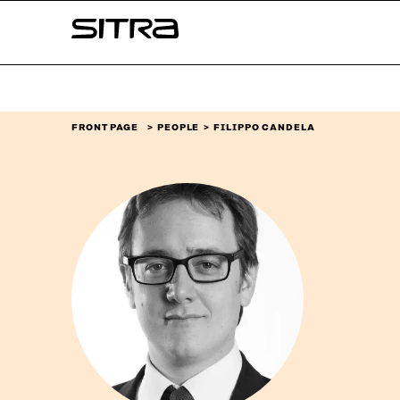
Skip to
Sitra
content
↓
FRONT PAGE
PEOPLE
FILIPPO CANDELA