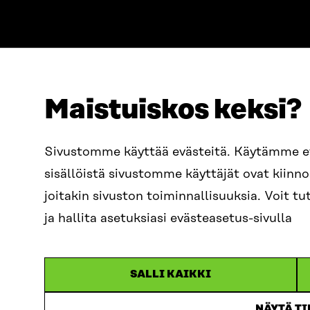
Maistuiskos keksi?
ADDRESS
TELEPHO
Itämerenkatu 11-13, PO Box
+358 2
Sivustomme käyttää evästeitä. Käytämme 
160,
sisällöistä sivustomme käyttäjät ovat kiin
00181 Helsinki
EMAIL
joitakin sivuston toiminnallisuuksia. Voit 
How to get to Sitra?
firstn
BUSINESS ID
ja hallita asetuksiasi evästeasetus-sivulla
0202132-3
sitra@s
SALLI KAIKKI
NÄYTÄ T