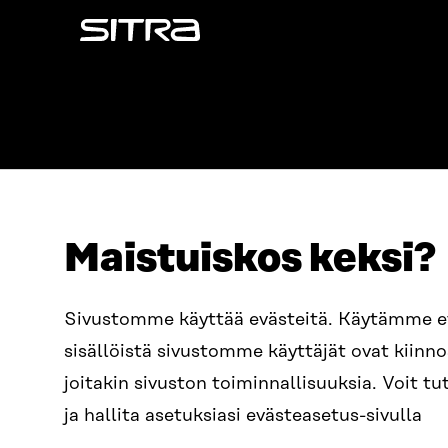
Sitra
Maistuiskos keksi?
ADDRESS
TELEPHO
Itämerenkatu 11-13, PO Box
+358 2
Sivustomme käyttää evästeitä. Käytämme 
160,
sisällöistä sivustomme käyttäjät ovat kiin
00181 Helsinki
EMAIL
joitakin sivuston toiminnallisuuksia. Voit 
How to get to Sitra?
firstn
BUSINESS ID
ja hallita asetuksiasi evästeasetus-sivulla
0202132-3
sitra@s