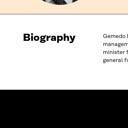
Biography
Gemedo Da
managemen
minister 
general f