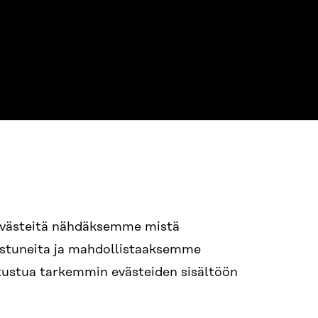
NE
94 618 991
evästeitä nähdäksemme mistä
nostuneita ja mahdollistaaksemme
tutustua tarkemmin evästeiden sisältöön
ame.lastname@sitra.fi
itra.fi