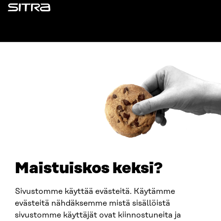
Sitra
ADDRESS
Itämerenkatu 11-13, PO Box 160,
00181 Helsinki
How to get to Sitra?
BUSINESS ID
0202132-3
TELEPHONE
+358 294 618 991
EMAIL
Maistuiskos keksi?
firstname.lastname@sitra.fi
sitra@sitra.fi
Sivustomme käyttää evästeitä. Käytämme
evästeitä nähdäksemme mistä sisällöistä
sivustomme käyttäjät ovat kiinnostuneita ja