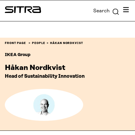
Skip to
Menu
Search
content
Sitra
↓
FRONT PAGE
PEOPLE
HÅKAN NORDKVIST
IKEA Group
Håkan Nordkvist
Head of Sustainability Innovation