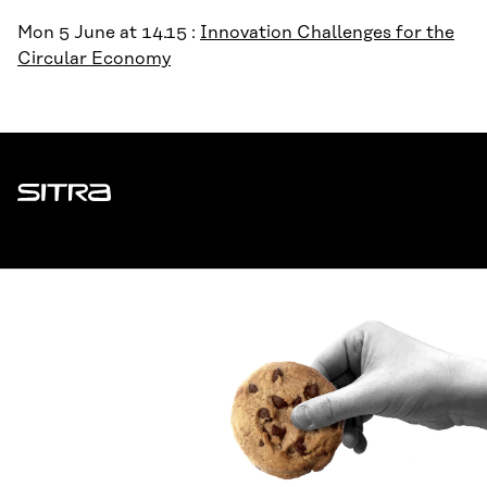
Mon 5 June at 14.15 :
Innovation Challenges for the
Circular Economy
Sitra
ADDRESS
Itämerenkatu 11-13, PO Box 160,
00181 Helsinki
How to get to Sitra?
BUSINESS ID
0202132-3
TELEPHONE