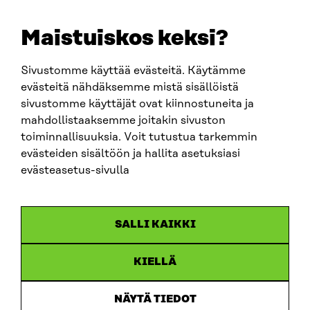
+358 294 618 991
EMAIL
Maistuiskos keksi?
firstname.lastname@sitra.fi
sitra@sitra.fi
Sivustomme käyttää evästeitä. Käytämme
evästeitä nähdäksemme mistä sisällöistä
sivustomme käyttäjät ovat kiinnostuneita ja
SITRA ON SOCIAL MEDIA
mahdollistaaksemme joitakin sivuston
toiminnallisuuksia. Voit tutustua tarkemmin
LinkedIn
evästeiden sisältöön ja hallita asetuksiasi
Instagram
evästeasetus-sivulla
YouTube
SALLI KAIKKI
KIELLÄ
Data protection
Cookie settings
NÄYTÄ TIEDOT
Reporting channel