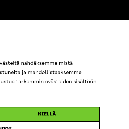
NE
94 618 991
evästeitä nähdäksemme mistä
nostuneita ja mahdollistaaksemme
tutustua tarkemmin evästeiden sisältöön
ame.lastname@sitra.fi
itra.fi
KIELLÄ
IEDOT