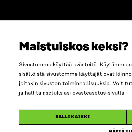
Maistuiskos keksi?
ADDRESS
TELEPHO
Itämerenkatu 11-13, PO Box
+358 2
Sivustomme käyttää evästeitä. Käytämme 
160,
sisällöistä sivustomme käyttäjät ovat kiin
00181 Helsinki
EMAIL
joitakin sivuston toiminnallisuuksia. Voit 
How to get to Sitra?
firstn
BUSINESS ID
ja hallita asetuksiasi evästeasetus-sivulla
0202132-3
sitra@s
SALLI KAIKKI
NÄYTÄ T