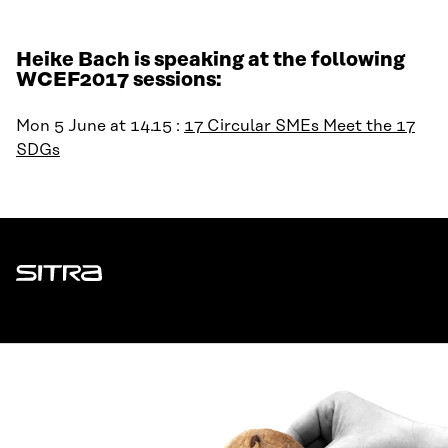
Heike Bach is speaking at the following
WCEF2017 sessions:
Mon 5 June at 14.15 :
17 Circular SMEs Meet the 17
SDGs
Sitra
ADDRESS
Itämerenkatu 11-13, PO Box 160,
00181 Helsinki
How to get to Sitra?