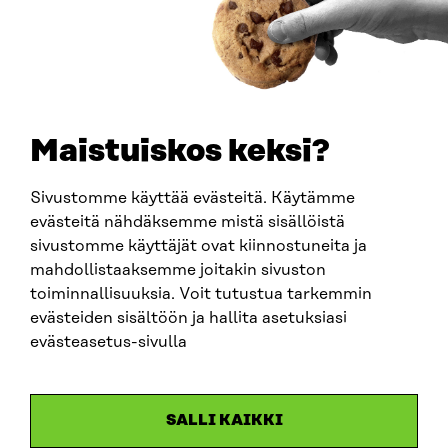
BUSINESS ID
0202132-3
TELEPHONE
+358 294 618 991
EMAIL
Maistuiskos keksi?
firstname.lastname@sitra.fi
sitra@sitra.fi
Sivustomme käyttää evästeitä. Käytämme
evästeitä nähdäksemme mistä sisällöistä
sivustomme käyttäjät ovat kiinnostuneita ja
SITRA ON SOCIAL MEDIA
mahdollistaaksemme joitakin sivuston
toiminnallisuuksia. Voit tutustua tarkemmin
LinkedIn
evästeiden sisältöön ja hallita asetuksiasi
Instagram
evästeasetus-sivulla
YouTube
SALLI KAIKKI