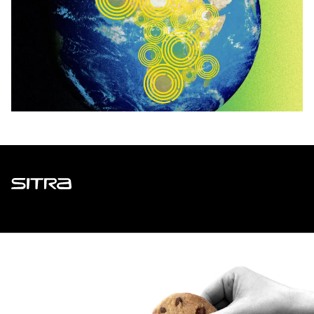
Sitra
ADDRESS
Itämerenkatu 11-13, PO Box 160,
00181 Helsinki
How to get to Sitra?
BUSINESS ID