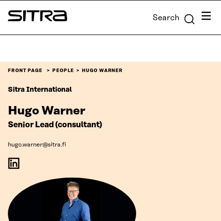
Skip to
Menu
Search
content
Sitra
↓
FRONT PAGE
PEOPLE
HUGO WARNER
Sitra International
Hugo Warner
Senior Lead (consultant)
hugo.warner@sitra.fi