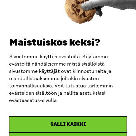
0202132-3
TELEPHONE
+358 294 618 991
EMAIL
Maistuiskos keksi?
firstname.lastname@sitra.fi
sitra@sitra.fi
Sivustomme käyttää evästeitä. Käytämme
evästeitä nähdäksemme mistä sisällöistä
sivustomme käyttäjät ovat kiinnostuneita ja
SITRA ON SOCIAL MEDIA
mahdollistaaksemme joitakin sivuston
toiminnallisuuksia. Voit tutustua tarkemmin
LinkedIn
evästeiden sisältöön ja hallita asetuksiasi
Instagram
evästeasetus-sivulla
YouTube
SALLI KAIKKI