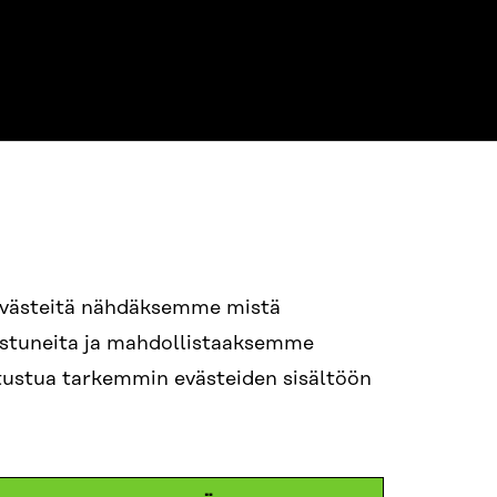
NE
94 618 991
evästeitä nähdäksemme mistä
nostuneita ja mahdollistaaksemme
tutustua tarkemmin evästeiden sisältöön
ame.lastname@sitra.fi
itra.fi