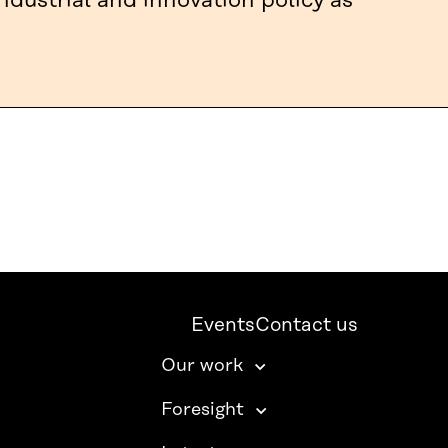
ndustrial and innovation policy as
Events
Contact us
Our work
Foresight