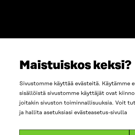
Maistuiskos keksi?
ADDRESS
TELEPHO
Itämerenkatu 11-13, PO Box
+358 2
Sivustomme käyttää evästeitä. Käytämme 
160,
sisällöistä sivustomme käyttäjät ovat kiin
00181 Helsinki
EMAIL
joitakin sivuston toiminnallisuuksia. Voit 
How to get to Sitra?
firstn
BUSINESS ID
ja hallita asetuksiasi evästeasetus-sivulla
0202132-3
sitra@s