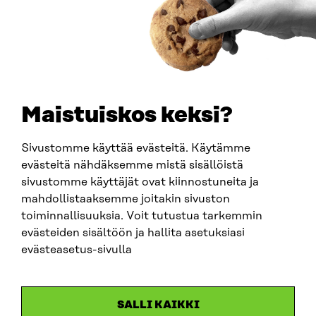
How to get to Sitra?
BUSINESS ID
0202132-3
TELEPHONE
+358 294 618 991
EMAIL
Maistuiskos keksi?
firstname.lastname@sitra.fi
sitra@sitra.fi
Sivustomme käyttää evästeitä. Käytämme
evästeitä nähdäksemme mistä sisällöistä
sivustomme käyttäjät ovat kiinnostuneita ja
SITRA ON SOCIAL MEDIA
mahdollistaaksemme joitakin sivuston
toiminnallisuuksia. Voit tutustua tarkemmin
LinkedIn
evästeiden sisältöön ja hallita asetuksiasi
Instagram
evästeasetus-sivulla
YouTube
SALLI KAIKKI