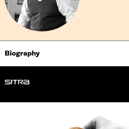
Biography
Sitra
ADDRESS
Itämerenkatu 11-13, PO Box 160,
00181 Helsinki