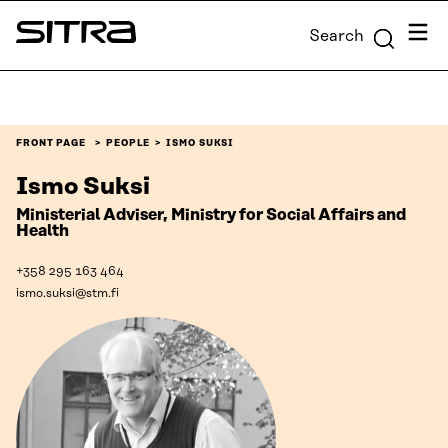
Skip to
Menu
Search
content
Sitra
↓
FRONT PAGE
PEOPLE
ISMO SUKSI
Ismo Suksi
Ministerial Adviser, Ministry for Social Affairs and
Health
+358 295 163 464
ismo.suksi@stm.fi