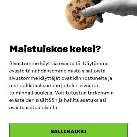
How to get to Sitra?
BUSINESS ID
0202132-3
TELEPHONE
+358 294 618 991
EMAIL
Maistuiskos keksi?
firstname.lastname@sitra.fi
sitra@sitra.fi
Sivustomme käyttää evästeitä. Käytämme
evästeitä nähdäksemme mistä sisällöistä
sivustomme käyttäjät ovat kiinnostuneita ja
SITRA ON SOCIAL MEDIA
mahdollistaaksemme joitakin sivuston
toiminnallisuuksia. Voit tutustua tarkemmin
LinkedIn
evästeiden sisältöön ja hallita asetuksiasi
Instagram
evästeasetus-sivulla
YouTube
SALLI KAIKKI