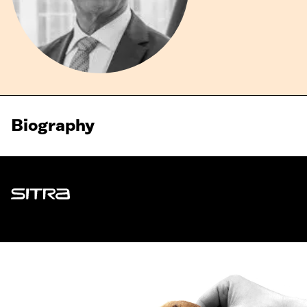
Biography
Sitra
ADDRESS
Itämerenkatu 11-13, PO Box 160,
00181 Helsinki