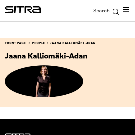
Skip to
Menu
Search
content
Sitra
↓
FRONT PAGE
PEOPLE
JAANA KALLIOMÄKI-ADAN
Jaana Kalliomäki-Adan