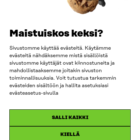
TELEPHONE
+358 294 618 991
EMAIL
Maistuiskos keksi?
firstname.lastname@sitra.fi
sitra@sitra.fi
Sivustomme käyttää evästeitä. Käytämme
evästeitä nähdäksemme mistä sisällöistä
sivustomme käyttäjät ovat kiinnostuneita ja
SITRA ON SOCIAL MEDIA
mahdollistaaksemme joitakin sivuston
toiminnallisuuksia. Voit tutustua tarkemmin
LinkedIn
evästeiden sisältöön ja hallita asetuksiasi
Instagram
evästeasetus-sivulla
YouTube
SALLI KAIKKI
KIELLÄ
Data protection