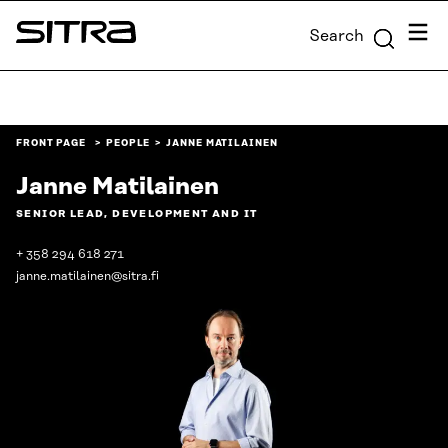
Skip to
Menu
Search
content
Sitra
↓
FRONT PAGE
PEOPLE
JANNE MATILAINEN
Janne Matilainen
SENIOR LEAD, DEVELOPMENT AND IT
+ 358 294 618 271
janne.matilainen@sitra.fi