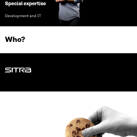
Special expertise
Development and IT
Who?
Sitra
ADDRESS
Itämerenkatu 11-13, PO Box 160,
00181 Helsinki
How to get to Sitra?
BUSINESS ID
0202132-3