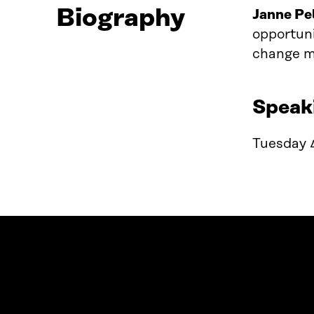
Biography
Janne Pe
opportuni
change mi
Speak
Tuesday 