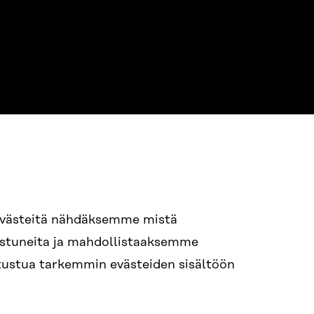
NE
94 618 991
evästeitä nähdäksemme mistä
nostuneita ja mahdollistaaksemme
tutustua tarkemmin evästeiden sisältöön
ame.lastname@sitra.fi
itra.fi