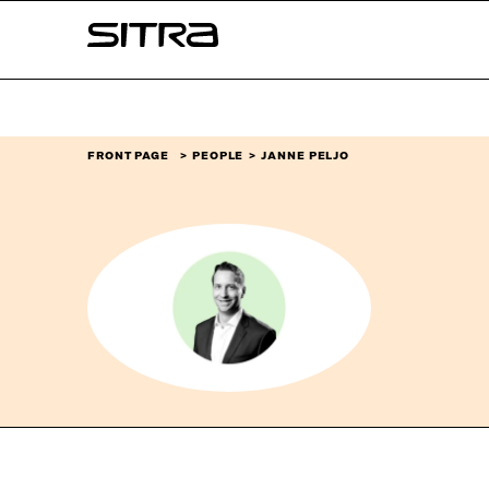
Skip to
Sitra
content
↓
FRONT PAGE
PEOPLE
JANNE PELJO