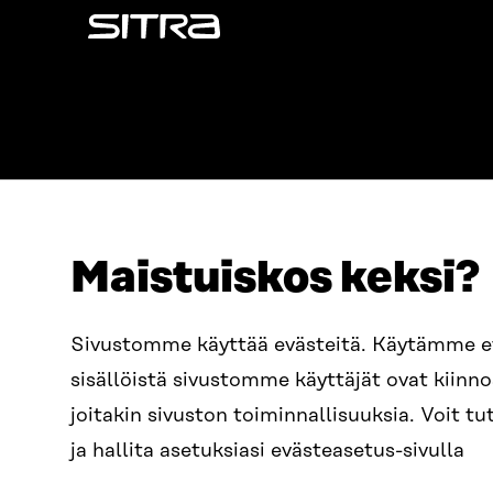
Sitra
Maistuiskos keksi?
ADDRESS
TELEPHO
Itämerenkatu 11-13, PO Box
+358 2
Sivustomme käyttää evästeitä. Käytämme 
160,
sisällöistä sivustomme käyttäjät ovat kiin
00181 Helsinki
EMAIL
joitakin sivuston toiminnallisuuksia. Voit 
How to get to Sitra?
firstn
BUSINESS ID
ja hallita asetuksiasi evästeasetus-sivulla
0202132-3
sitra@s