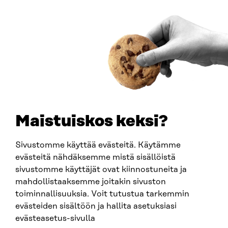
ADDRESS
Itämerenkatu 11-13, PO Box 160,
00181 Helsinki
How to get to Sitra?
BUSINESS ID
0202132-3
TELEPHONE
+358 294 618 991
EMAIL
Maistuiskos keksi?
firstname.lastname@sitra.fi
sitra@sitra.fi
Sivustomme käyttää evästeitä. Käytämme
evästeitä nähdäksemme mistä sisällöistä
sivustomme käyttäjät ovat kiinnostuneita ja
SITRA ON SOCIAL MEDIA
mahdollistaaksemme joitakin sivuston
toiminnallisuuksia. Voit tutustua tarkemmin
LinkedIn
evästeiden sisältöön ja hallita asetuksiasi
Instagram
evästeasetus-sivulla
YouTube