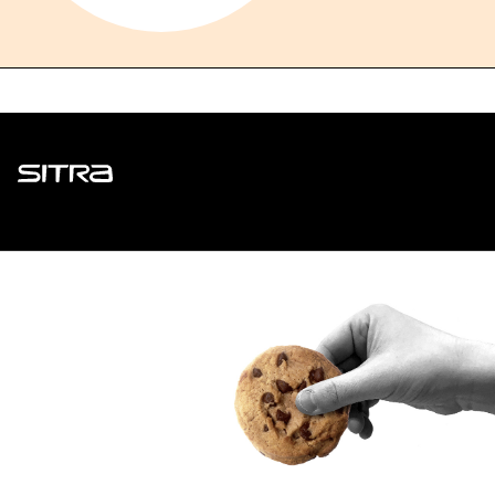
Sitra
ADDRESS
Itämerenkatu 11-13, PO Box 160,
00181 Helsinki
How to get to Sitra?
BUSINESS ID
0202132-3
TELEPHONE
+358 294 618 991