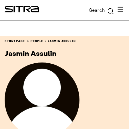
Skip to
Menu
Search
content
Sitra
↓
FRONT PAGE
PEOPLE
JASMIN ASSULIN
Jasmin Assulin