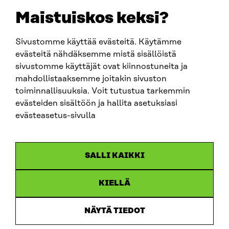
EMAIL
Maistuiskos keksi?
firstname.lastname@sitra.fi
sitra@sitra.fi
Sivustomme käyttää evästeitä. Käytämme
evästeitä nähdäksemme mistä sisällöistä
sivustomme käyttäjät ovat kiinnostuneita ja
SITRA ON SOCIAL MEDIA
mahdollistaaksemme joitakin sivuston
toiminnallisuuksia. Voit tutustua tarkemmin
LinkedIn
evästeiden sisältöön ja hallita asetuksiasi
Instagram
evästeasetus-sivulla
YouTube
SALLI KAIKKI
KIELLÄ
Data protection
Cookie settings
NÄYTÄ TIEDOT
Reporting channel
Accessibility statement