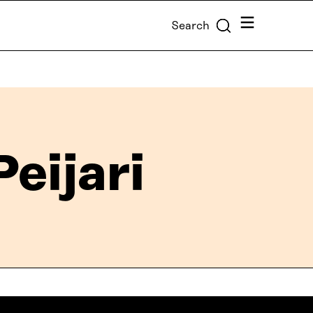
Menu
Search
eijari