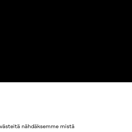
NE
94 618 991
evästeitä nähdäksemme mistä