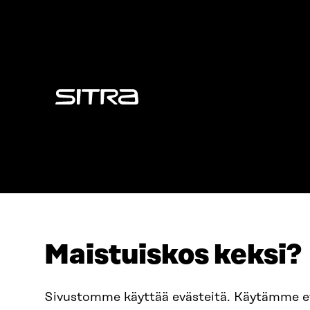
Sitra
Maistuiskos keksi?
ADDRESS
TELEPHO
Itämerenkatu 11-13, PO Box
+358 2
Sivustomme käyttää evästeitä. Käytämme 
160,