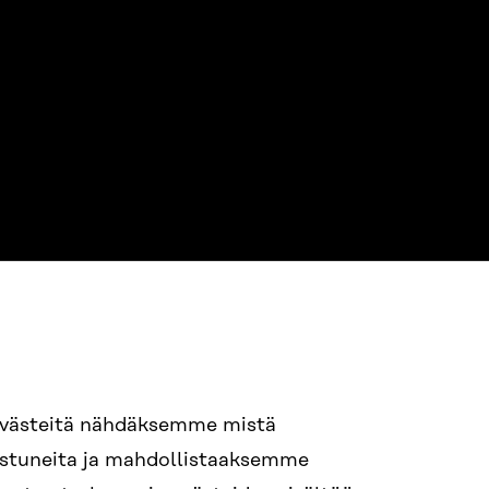
NE
94 618 991
evästeitä nähdäksemme mistä
nostuneita ja mahdollistaaksemme