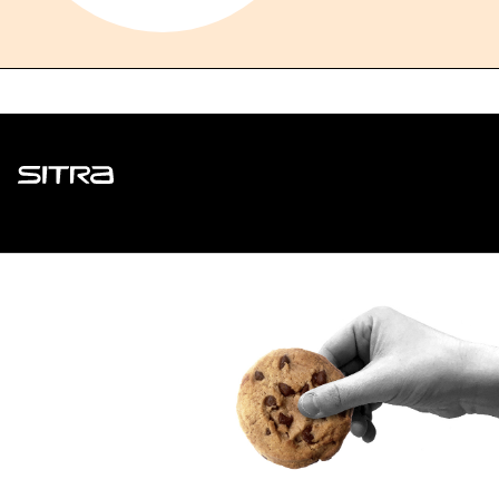
Sitra
ADDRESS
Itämerenkatu 11-13, PO Box 160,
00181 Helsinki
How to get to Sitra?
BUSINESS ID
0202132-3
TELEPHONE
+358 294 618 991