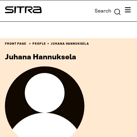
Skip to
Menu
Search
content
Sitra
↓
FRONT PAGE
PEOPLE
JUHANA HANNUKSELA
Juhana Hannuksela