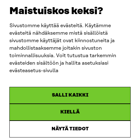
EMAIL
Maistuiskos keksi?
firstname.lastname@sitra.fi
sitra@sitra.fi
Sivustomme käyttää evästeitä. Käytämme
evästeitä nähdäksemme mistä sisällöistä
sivustomme käyttäjät ovat kiinnostuneita ja
SITRA ON SOCIAL MEDIA
mahdollistaaksemme joitakin sivuston
toiminnallisuuksia. Voit tutustua tarkemmin
LinkedIn
evästeiden sisältöön ja hallita asetuksiasi
Instagram
evästeasetus-sivulla
YouTube
SALLI KAIKKI
KIELLÄ
Data protection
Cookie settings
NÄYTÄ TIEDOT
Reporting channel
Accessibility statement