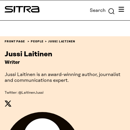
Skip to
Menu
Search
content
Sitra
↓
FRONT PAGE
PEOPLE
JUSSI LAITINEN
Jussi Laitinen
Writer
Jussi Laitinen is an award-winning author, journalist
and communications expert.
Twitter: @LaitinenJussi