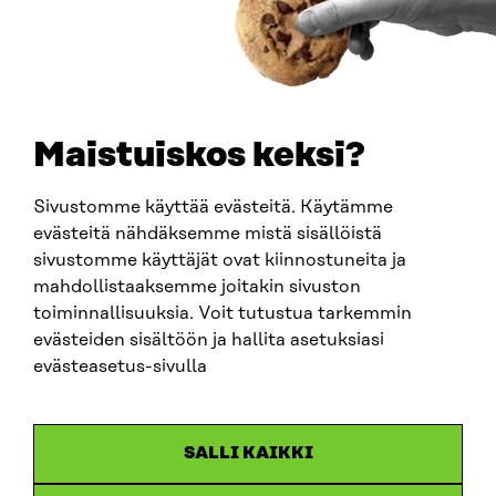
0202132-3
TELEPHONE
+358 294 618 991
EMAIL
Maistuiskos keksi?
firstname.lastname@sitra.fi
sitra@sitra.fi
Sivustomme käyttää evästeitä. Käytämme
evästeitä nähdäksemme mistä sisällöistä
sivustomme käyttäjät ovat kiinnostuneita ja
SITRA ON SOCIAL MEDIA
mahdollistaaksemme joitakin sivuston
toiminnallisuuksia. Voit tutustua tarkemmin
LinkedIn
evästeiden sisältöön ja hallita asetuksiasi
Instagram
evästeasetus-sivulla
YouTube
SALLI KAIKKI