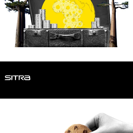
Sitra
ADDRESS
Itämerenkatu 11-13, PO Box 160,
00181 Helsinki
How to get to Sitra?
BUSINESS ID