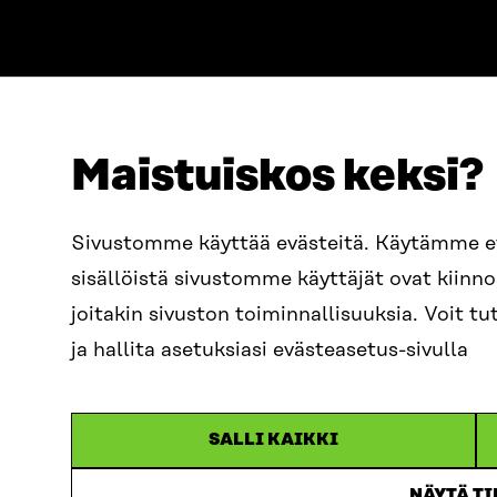
Maistuiskos keksi?
ADDRESS
TELEPHO
Itämerenkatu 11-13, PO Box
+358 2
Sivustomme käyttää evästeitä. Käytämme 
160,
sisällöistä sivustomme käyttäjät ovat kiin
00181 Helsinki
EMAIL
joitakin sivuston toiminnallisuuksia. Voit 
How to get to Sitra?
firstn
BUSINESS ID
ja hallita asetuksiasi evästeasetus-sivulla
0202132-3
sitra@s
SALLI KAIKKI
NÄYTÄ T