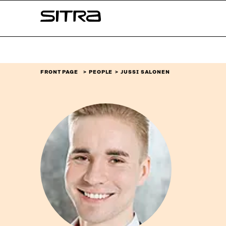
Skip to
Sitra
content
↓
FRONT PAGE
PEOPLE
JUSSI SALONEN