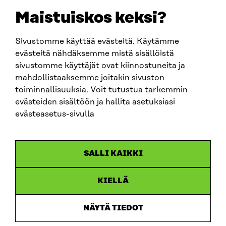
EMAIL
Maistuiskos keksi?
firstname.lastname@sitra.fi
sitra@sitra.fi
Sivustomme käyttää evästeitä. Käytämme
evästeitä nähdäksemme mistä sisällöistä
sivustomme käyttäjät ovat kiinnostuneita ja
SITRA ON SOCIAL MEDIA
mahdollistaaksemme joitakin sivuston
toiminnallisuuksia. Voit tutustua tarkemmin
LinkedIn
evästeiden sisältöön ja hallita asetuksiasi
Instagram
evästeasetus-sivulla
YouTube
SALLI KAIKKI
KIELLÄ
Data protection
Cookie settings
NÄYTÄ TIEDOT
Reporting channel
Accessibility statement