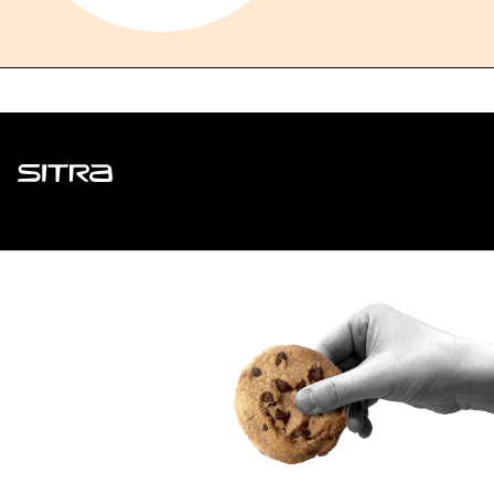
Sitra
ADDRESS
Itämerenkatu 11-13, PO Box 160,
00181 Helsinki
How to get to Sitra?
BUSINESS ID
0202132-3
TELEPHONE
+358 294 618 991