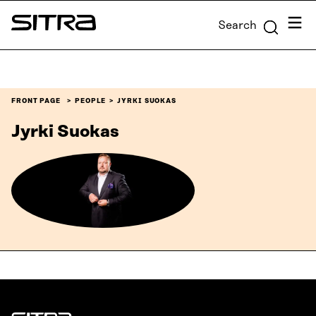
Skip to
Menu
Search
content
Sitra
↓
FRONT PAGE
PEOPLE
JYRKI SUOKAS
Jyrki Suokas