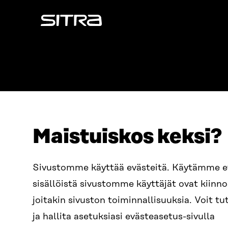
Sitra
Maistuiskos keksi?
ADDRESS
TELEPHO
Itämerenkatu 11-13, PO Box
+358 2
Sivustomme käyttää evästeitä. Käytämme 
160,
sisällöistä sivustomme käyttäjät ovat kiin
00181 Helsinki
EMAIL
joitakin sivuston toiminnallisuuksia. Voit 
How to get to Sitra?
firstn
BUSINESS ID
ja hallita asetuksiasi evästeasetus-sivulla
0202132-3
sitra@s