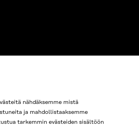
NE
94 618 991
evästeitä nähdäksemme mistä
nostuneita ja mahdollistaaksemme
tutustua tarkemmin evästeiden sisältöön
ame.lastname@sitra.fi
itra.fi