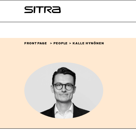
Skip to
Sitra
content
↓
FRONT PAGE
PEOPLE
KALLE HYNÖNEN