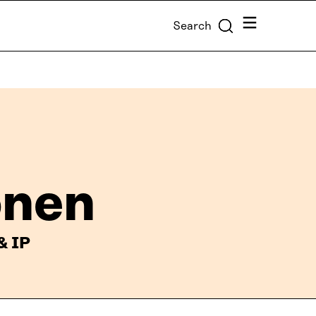
Menu
Search
önen
& IP