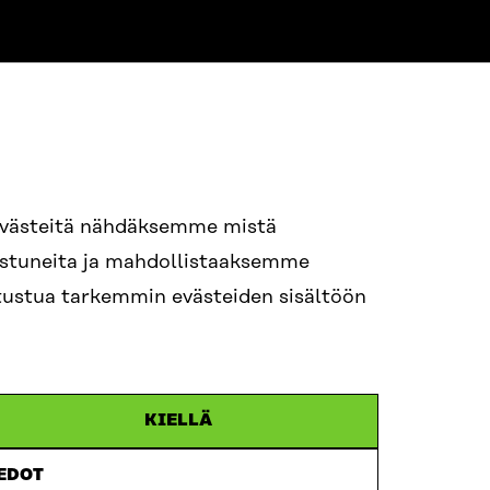
NE
94 618 991
evästeitä nähdäksemme mistä
nostuneita ja mahdollistaaksemme
tutustua tarkemmin evästeiden sisältöön
ame.lastname@sitra.fi
itra.fi
KIELLÄ
IEDOT