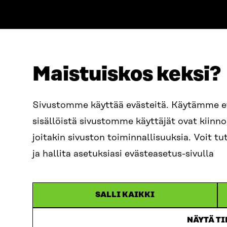
Maistuiskos keksi?
ADDRESS
TELEPHO
Itämerenkatu 11-13, PO Box
+358 2
Sivustomme käyttää evästeitä. Käytämme 
160,
sisällöistä sivustomme käyttäjät ovat kiin
00181 Helsinki
EMAIL
joitakin sivuston toiminnallisuuksia. Voit 
How to get to Sitra?
firstn
BUSINESS ID
ja hallita asetuksiasi evästeasetus-sivulla
0202132-3
sitra@s
SALLI KAIKKI
NÄYTÄ T