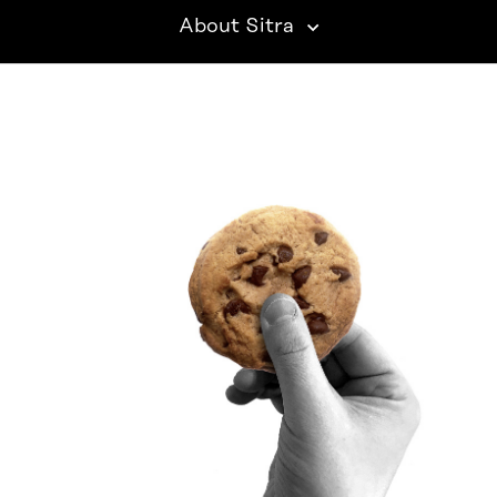
About Sitra
SITRA ON SOCIAL MEDIA
LinkedIn
Instagram
YouTube